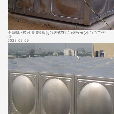
不銹鋼水箱可用哪幾個(gè)方式來(lái)做好著(zhù)色工作
2023-05-05