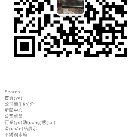
首頁(yè)
公司簡(jiǎn)介
新聞中心
公司新聞
行業(yè)動(dòng)態(tài)
產(chǎn)品展示
不銹鋼水箱