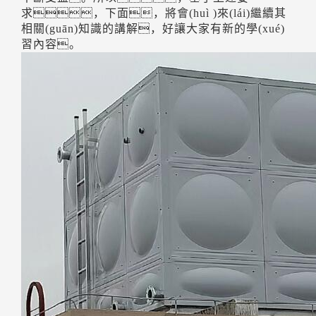
求，下面，將會(huì )來(lái)繼續其
相關(guān)知識的講解，好讓大家有新的學(xué)
習內容。