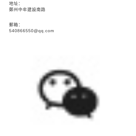
地址：
鄭州中牟建設南路
郵箱：
540866550@qq.com