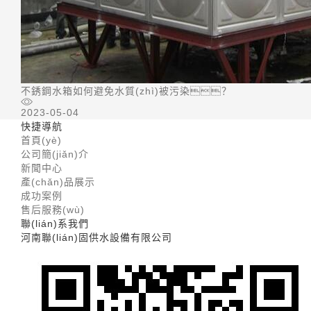
不銹鋼水箱如何避免水質(zhì)被污染？
2023-05-04
快捷導航
首頁(yè)
公司簡(jiǎn)介
新聞中心
產(chǎn)品展示
成功案例
售后服務(wù)
聯(lián)系我們
河南聯(lián)固供水設備有限公司