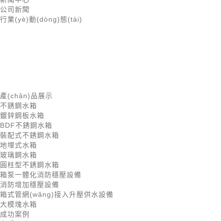
公司新聞
行業(yè)動(dòng)態(tài)
產(chǎn)品展示
不銹鋼水箱
鍍鋅鋼板水箱
BDF不銹鋼水箱
裝配式不銹鋼水箱
地埋式水箱
玻璃鋼水箱
圓柱型不銹鋼水箱
箱泵一體化消防穩壓設備
消防增加穩壓設備
箱式管網(wǎng)接入升壓供水設備
大模塊水箱
成功案例