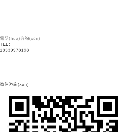
電話(huà)咨詢(xún)
TEL：
18339978198
微信咨詢(xún)