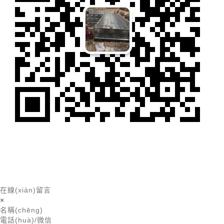
在線(xiàn)留言
×