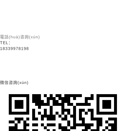
電話(huà)咨詢(xún)
TEL：
18339978198
微信咨詢(xún)