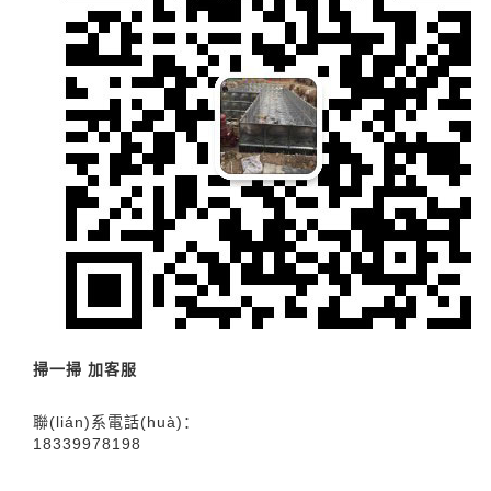
掃一掃 加客服
聯(lián)系電話(huà)：
18339978198