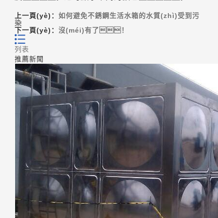
上一頁(yè)：
如何避免不銹鋼生活水箱的水質(zhì)受到污
染
下一頁(yè)：
沒(méi)有了！
列表
推薦新聞