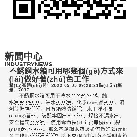
新聞中心
INDUSTRYNEWS
不銹鋼水箱可用哪幾個(gè)方式來
(lái)做好著(zhù)色工作
發(fā)布時(shí)間：2023-05-05 09:29:21
點(diǎn)擊
量：7037
不銹鋼水箱可用于冷水、純
水、沸水、化學(xué)品、溶
劑等儲存，具有箱體防銹、水干凈不長
(cháng)苔、裝配牢固、焊接不漏水、
安全穩定、使用壽命長(cháng)等優(yōu)點
(diǎn)。那么不銹鋼水箱該如何做好著(zhù)
色工作呢？接下來(lái)由河南不銹鋼水箱