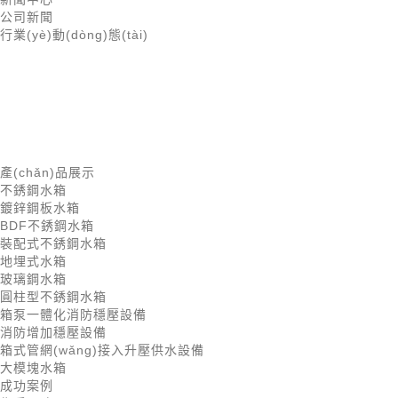
公司新聞
行業(yè)動(dòng)態(tài)
產(chǎn)品展示
不銹鋼水箱
鍍鋅鋼板水箱
BDF不銹鋼水箱
裝配式不銹鋼水箱
地埋式水箱
玻璃鋼水箱
圓柱型不銹鋼水箱
箱泵一體化消防穩壓設備
消防增加穩壓設備
箱式管網(wǎng)接入升壓供水設備
大模塊水箱
成功案例