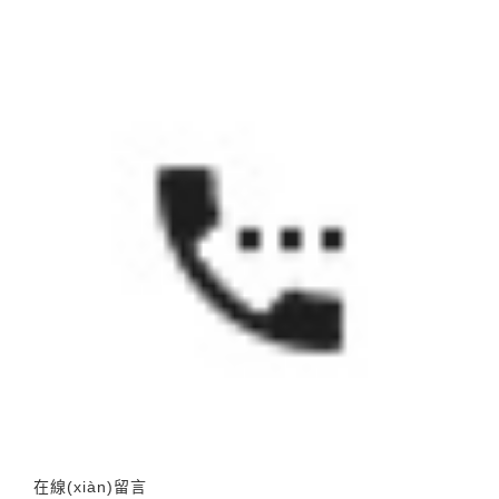
在線(xiàn)留言