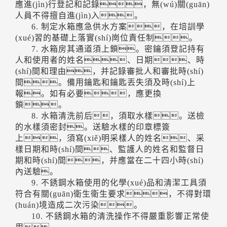
應進(jìn)行登記和記錄，無(wú)關(guān)
人員不得擅自進(jìn)入。
6.
制定水箱應急供水方案，在培訓學
(xué)習的基礎上落實(shí)崗位責任制。
7.
水箱房其通道須上鎖。密鑰須登記持有
人和使用者的姓名、日期、時
(shí)間和理由，并記錄審批人和審批時(shí)
間。備用鑰匙和鑰匙丟失須及時(shí)上
報。如有必要，應更換
鎖。
8.
水箱清洗前后，須取水樣。送檢
的水樣須密封。送驗水樣的印章標簽
上，須寫(xiě)明采樣人的姓名、采
樣日期和時(shí)間、監護人的姓名和監督日
期和時(shí)間，并應當在二十四小時(shí)
內送驗。
9.
不銹鋼水箱使用的化學(xué)品和清潔工具須
符合有關(guān)衛生衛生要求，不得對環
(huán)境造成二次污染。
10.
不銹鋼水箱的清洗操作不得嚴重影響正常使