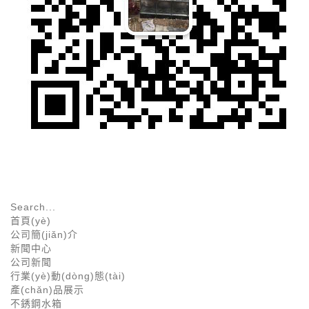
首頁(yè)
公司簡(jiǎn)介
新聞中心
公司新聞
行業(yè)動(dòng)態(tài)
產(chǎn)品展示
不銹鋼水箱