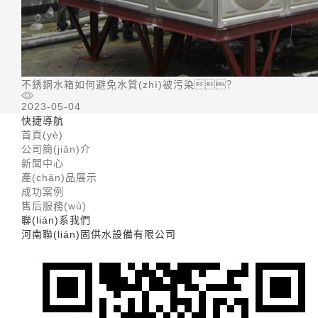
不銹鋼水箱如何避免水質(zhì)被污染？
2023-05-04
快捷導航
首頁(yè)
公司簡(jiǎn)介
新聞中心
產(chǎn)品展示
成功案例
售后服務(wù)
聯(lián)系我們
河南聯(lián)固供水設備有限公司