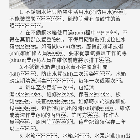
1.
不銹鋼水箱只能裝生活用水(消防用水)，
不能裝鹽酸、硫酸等帶有腐蝕性的液
體。
2.
在不銹鋼水箱使用過(guò)程中，不
得在其頂部放置重物，不得用硬物敲打或拉扯水
箱。如有問(wèn)題，應提前通知技術
(shù)和維修人員。要求從事氬弧焊工作的專
(zhuān)業(yè)人員在維修前應將水排干。
3.
不銹鋼水箱進(jìn)水蓋不得隨意打開
(kāi)，防止水質(zhì)二次污染。水箱
應定期清洗消毒，每年一次或兩次。
4.
每年至少更新一次，包括清
潔、維修、保養、檢
測、檢查。維修時(shí)須詳細記
錄，包括進(jìn)出的時(shí)間、維修
或清潔作業(yè)的內容、許可方、操作人
員、原因等。這些記錄須保存三年
以上。
5.
水箱、水箱房、水泵房進(jìn)出