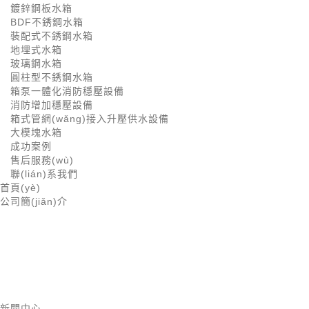
鍍鋅鋼板水箱
BDF不銹鋼水箱
裝配式不銹鋼水箱
地埋式水箱
玻璃鋼水箱
圓柱型不銹鋼水箱
箱泵一體化消防穩壓設備
消防增加穩壓設備
箱式管網(wǎng)接入升壓供水設備
大模塊水箱
成功案例
售后服務(wù)
聯(lián)系我們
首頁(yè)
公司簡(jiǎn)介
新聞中心