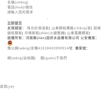
友情鏈接：
珠光砂保溫板
|
山東鋼結構廠(chǎng)家
|
鋁條
縫吸聲板
|
丹佛斯點(diǎn)火變壓器
|
山東電纜橋架
|
版權所有：河南聯(lián)固供水設備有限公司 公安備案：
豫公網(wǎng)安備41018402000914號
備案號：
豫ICP
備18029453號-3
網(wǎng)站地圖
|
關(guān)于我們
首頁(yè)