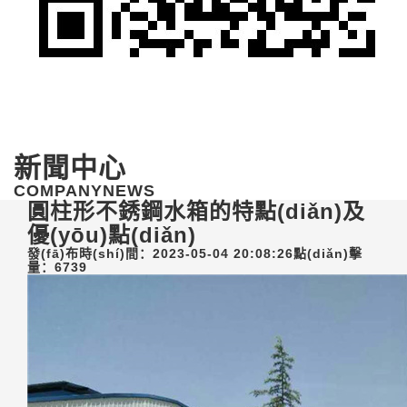
新聞中心
COMPANYNEWS
圓柱形不銹鋼水箱的特點(diǎn)及
優(yōu)點(diǎn)
發(fā)布時(shí)間：2023-05-04 20:08:26
點(diǎn)擊
量：6739