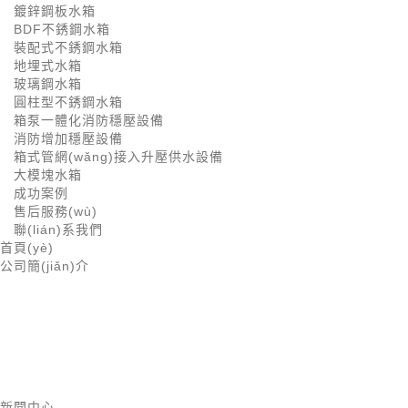
鍍鋅鋼板水箱
BDF不銹鋼水箱
裝配式不銹鋼水箱
地埋式水箱
玻璃鋼水箱
圓柱型不銹鋼水箱
箱泵一體化消防穩壓設備
消防增加穩壓設備
箱式管網(wǎng)接入升壓供水設備
大模塊水箱
成功案例
售后服務(wù)
聯(lián)系我們
首頁(yè)
公司簡(jiǎn)介
新聞中心