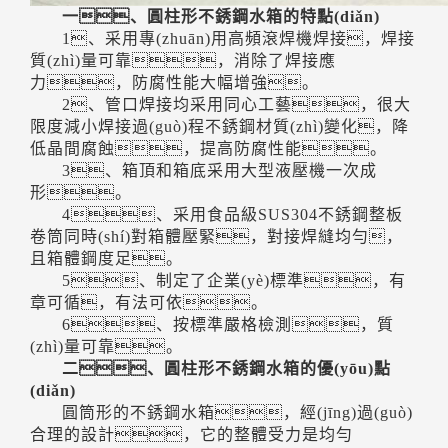
一、圓柱形不銹鋼水箱的特點(diǎn)
1
、采用專(zhuān)用高頻滾焊機焊接，焊接
質(zhì)量可靠，消除了焊接應
力，防腐性能大幅增強。
2
、管口焊接均采用同心工藝，很大
限度減小焊接過(guò)程不銹鋼材質(zhì)變化，降
低晶間腐蝕，提高防腐性能。
3
、箱頂和箱底采用大型液壓機一次成
形。
4
、采用食品級SUS304不銹鋼整板
卷筒同時(shí)對箱體壓緊，對接焊縫均勻，
且箱體鋼度足。
5
、制定了企業(yè)標準，有
章可循，有法可依。
6
、按標準嚴格檢測，質
(zhì)量可靠。
二、圓柱形不銹鋼水箱的優(yōu)點
(diǎn)
圓筒形的不銹鋼水箱，經(jīng)過(guò)
合理的設計，它的整體受力是均勻