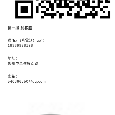
掃一掃 加客服
聯(lián)系電話(huà)：
18339978198
地址：
鄭州中牟建設南路
郵箱：
540866550@qq.com