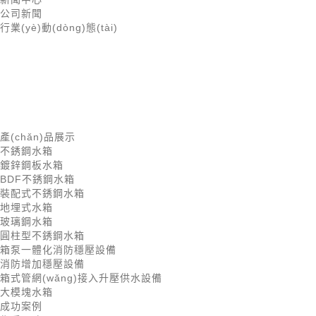
公司新聞
行業(yè)動(dòng)態(tài)
產(chǎn)品展示
不銹鋼水箱
鍍鋅鋼板水箱
BDF不銹鋼水箱
裝配式不銹鋼水箱
地埋式水箱
玻璃鋼水箱
圓柱型不銹鋼水箱
箱泵一體化消防穩壓設備
消防增加穩壓設備
箱式管網(wǎng)接入升壓供水設備
大模塊水箱
成功案例