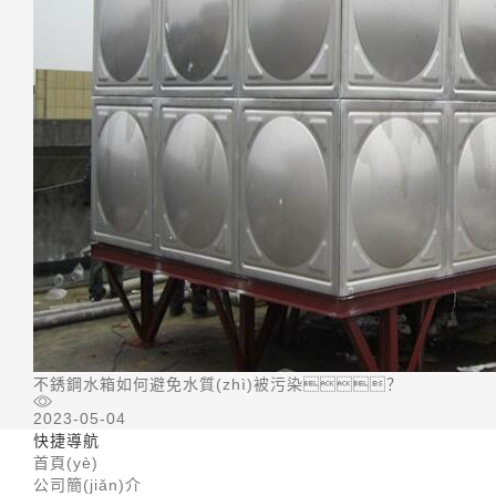
不銹鋼水箱如何避免水質(zhì)被污染？
2023-05-04
快捷導航
首頁(yè)
公司簡(jiǎn)介