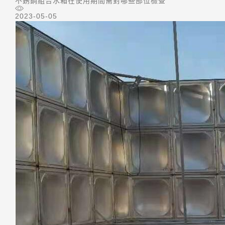
不銹鋼組合水箱在使用期間需對哪些部位檢查
2023-05-05