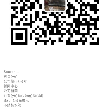
首頁(yè)
公司簡(jiǎn)介
新聞中心
公司新聞
行業(yè)動(dòng)態(tài)
產(chǎn)品展示
不銹鋼水箱