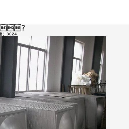
？
量：3024