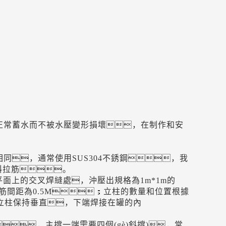
能夠正常蓄水而不被水壓變形損壞，在制作和安
，通常使用SUS304不銹鋼，我
斜拉筋。
平面上的交叉焊縫處，沖壓出規格為1m*1m的
拉筋間距為0.5M；立柱的數量和位置根據
立柱保持垂直，下端焊接在罐的內
ō)，主撐一端需要四個(gè)斜撐)，常