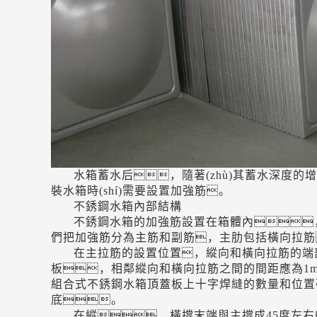
水箱蓄水后，隨著(zhù)其蓄水深度的
裝水箱時(shí)需要設置加強筋。
不銹鋼水箱內部結構
不銹鋼水箱的加強筋設置在箱體內
們把加強筋分為主筋和副筋，主肋包括橫向拉筋
在主拉筋的設置位置，縱向和橫向拉筋的端部焊
板，相鄰縱向和橫向拉筋之間的間距應為1m
組合式不銹鋼水箱頂蓋板上十字焊縫的數量和位置
底。
在縱、橫撐末端與主撐成45度左右的四個(