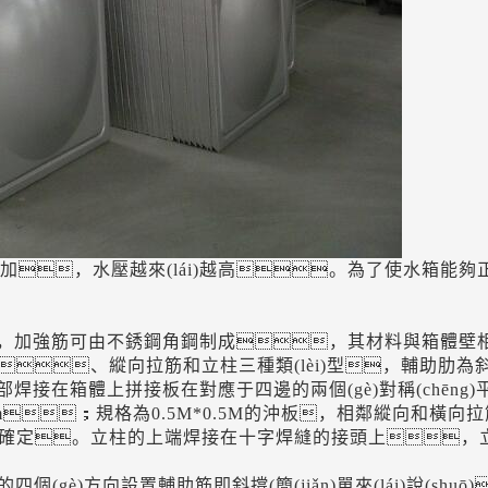
增加，水壓越來(lái)越高。為了使水箱
，加強筋可由不銹鋼角鋼制成，其材料與箱體壁相同
、縱向拉筋和立柱三種類(lèi)型，輔助肋為
接在箱體上拼接板在對應于四邊的兩個(gè)對稱(chēng)
；規格為0.5M*0.5M的沖板，相鄰縱向和橫向
確定。立柱的上端焊接在十字焊縫的接頭上，
gè)方向設置輔助筋即斜撐(簡(jiǎn)單來(lái)說(shu