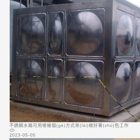
不銹鋼水箱可用哪幾個(gè)方式來(lái)做好著(zhù)色工作
2023-05-05