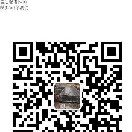
售后服務(wù)
聯(lián)系我們