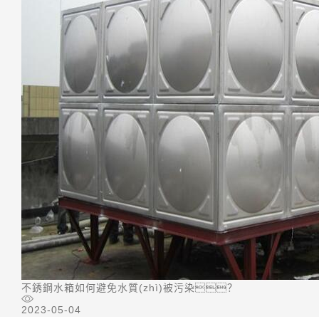
不銹鋼水箱如何避免水質(zhì)被污染？
2023-05-04