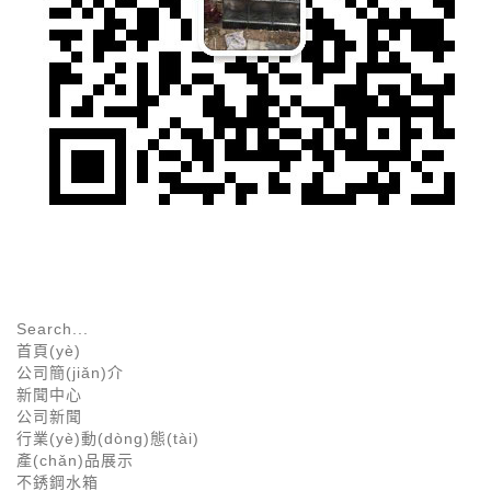
首頁(yè)
公司簡(jiǎn)介
新聞中心
公司新聞
行業(yè)動(dòng)態(tài)
產(chǎn)品展示
不銹鋼水箱