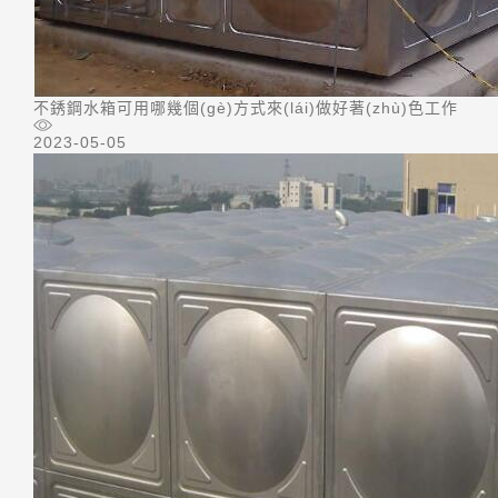
不銹鋼水箱可用哪幾個(gè)方式來(lái)做好著(zhù)色工作
2023-05-05