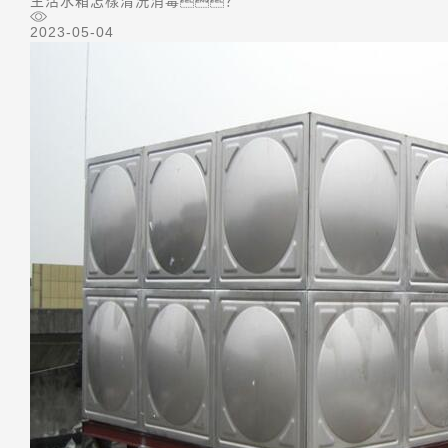
生活水箱怎樣清洗消毒？
2023-05-04