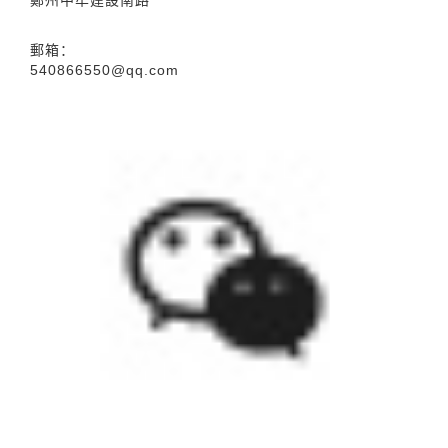
鄭州中牟建設南路
郵箱：
540866550@qq.com