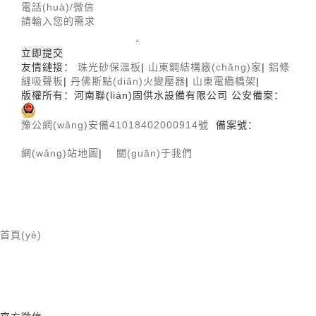
友情鏈接：
珠光砂保溫板
|
山東鋼結構廠(chǎng)家
|
鋁條
縫吸聲板
|
丹佛斯點(diǎn)火變壓器
|
山東電纜橋架
|
版權所有：河南聯(lián)固供水設備有限公司 公安備案：
豫公網(wǎng)安備41018402000914號
備案號：
豫ICP
備18029453號-3
網(wǎng)站地圖
|
關(guān)于我們
首頁(yè)