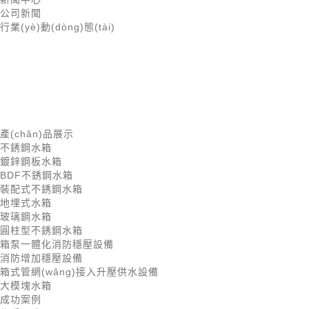
公司新聞
行業(yè)動(dòng)態(tài)
產(chǎn)品展示
不銹鋼水箱
鍍鋅鋼板水箱
BDF不銹鋼水箱
裝配式不銹鋼水箱
地埋式水箱
玻璃鋼水箱
圓柱型不銹鋼水箱
箱泵一體化消防穩壓設備
消防增加穩壓設備
箱式管網(wǎng)接入升壓供水設備
大模塊水箱
成功案例